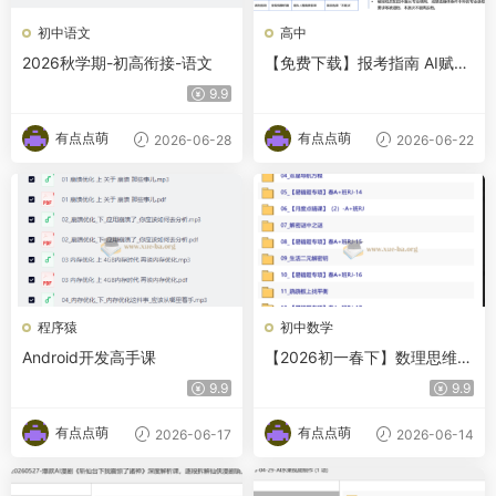
初中语文
高中
2026秋学期-初高衔接-语文
【免费下载】报考指南 AI赋能
教育 高考志愿填报工具使用指
9.9
南
有点点萌
有点点萌
2026-06-28
2026-06-22
程序猿
初中数学
Android开发高手课
【2026初一春下】数理思维自
主学习·RJ·A+-张永辉
9.9
9.9
有点点萌
有点点萌
2026-06-17
2026-06-14