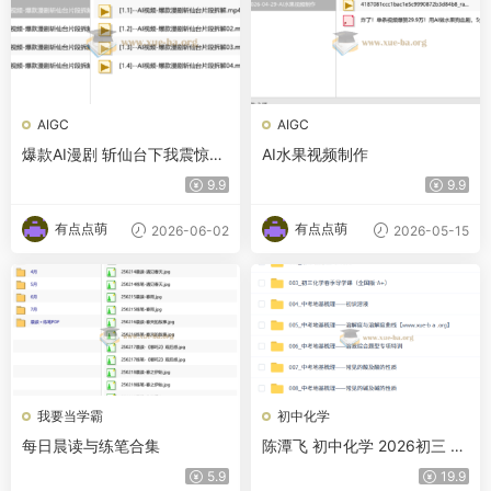
AIGC
AIGC
爆款AI漫剧 斩仙台下我震惊了
AI水果视频制作
诸神 深度解析课
9.9
9.9
有点点萌
有点点萌
2026-06-02
2026-05-15
我要当学霸
初中化学
每日晨读与练笔合集
陈潭飞 初中化学 2026初三 中
考化学 培训班（春上·全国版·A
5.9
19.9
+）