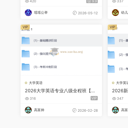
420
9.9
337
瑶瑶公举
幼儿
2026-05-12
VIP
VIP
大学英语
大学英
2026大学英语专业八级全程班【直
202
播 + 录播】
【直播 
VIP
316
347
高富帅
高富
2026-02-28