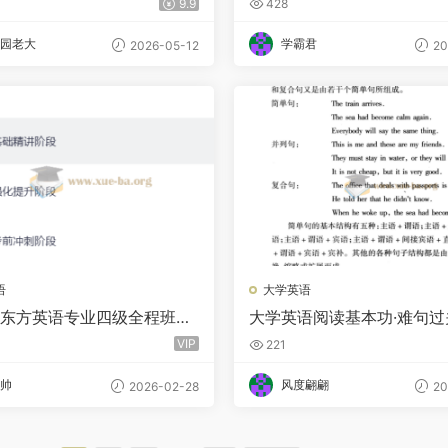
9.9
428
园老大
学霸君
2026-05-12
20
语
大学英语
6新东方英语专业四级全程班
大学英语阅读基本功·难句过
+ 录播】
版 PDF
VIP
221
帅
风度翩翩
2026-02-28
20