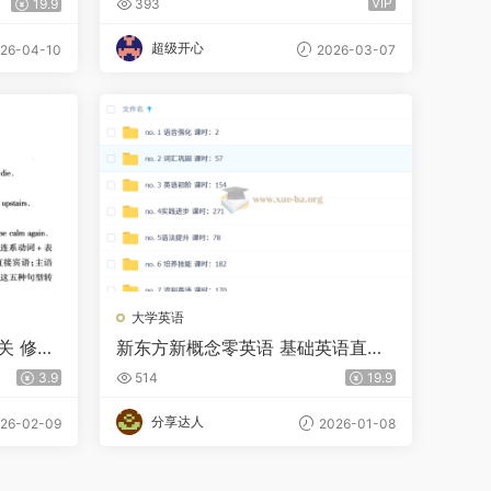
VIP
19.9
393
超级开心
26-04-10
2026-03-07
大学英语
关 修订
新东方新概念零英语 基础英语直达6
级全集课 100GB
3.9
514
19.9
分享达人
26-02-09
2026-01-08