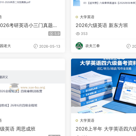
语
大学英语
-2026考研英语小三门真题整
2026六级英语 新东方班
型+新题型+翻译）
5.9
353
园老大
农夫三拳
2026-05-13
20
语
大学英语
四级英语 周思成班
2026上半年 大学英语四六
料合集 128GB