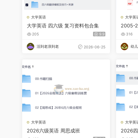
大学英语
大学英
大学英语 四六级 复习资料包合集
2005
理（完
205
9.9
316
活到老浪到老
幼儿
2026-06-25
大学英语
大学英
2026六级英语 周思成班
2026