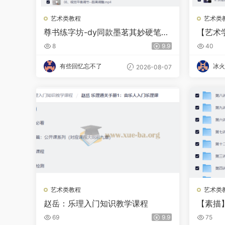
艺术类教程
艺术类
尊书练字坊-dy同款墨茗其妙硬笔行
【艺术
书逻辑思维法98节
题讲解
8
9.9
40
有些回忆忘不了
冰火
2026-08-07
艺术类教程
艺术类
赵岳：乐理入门知识教学课程
【素描
69
9.9
75