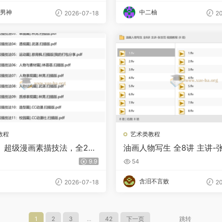
男神
中二柚
2026-07-18
20
教程
艺术类教程
】超级漫画素描技法，全28
油画人物写生 全8讲 主讲-
F版套装电子书打包
视频教程
9.9
54
含泪不言败
2026-07-18
20
1
2
3
...
42
下一页
跳转