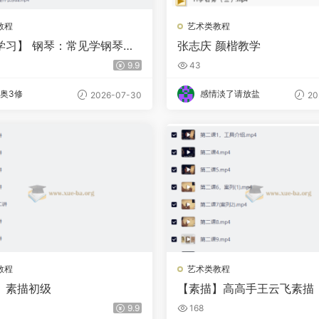
教程
艺术类教程
学习】 钢琴：常见学钢琴问
张志庆 颜楷教学
9.9
43
奥3修
感情淡了请放盐
2026-07-30
20
教程
艺术类教程
】素描初级
【素描】高高手王云飞素描
篇）
9.9
168