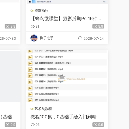
摄影拍照
【蜂鸟微课堂】摄影后期Ps 16种调
色风格任你选 - 带源码课件
9.9
81
9.9
执子之手
26-07-30
2026-07-24
艺术类教程
（基础
教程100集，0基础手绘入门到精通
学完成为绘画大触！
9.9
96
9.9