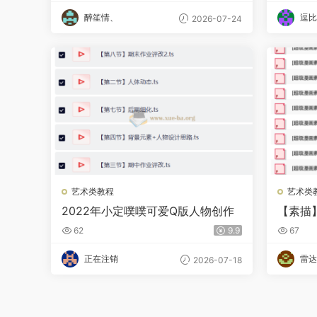
醉笙情、
逗比
2026-07-24
艺术类教程
艺术类
2022年小定噗噗可爱Q版人物创作
【素描
本PD
62
9.9
67
正在注销
雷达
2026-07-18