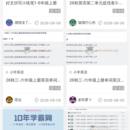
好文仿写小练笔1-6年级上册
26秋英语第二单元提优卷3-6
年级上册人教版
9.9
9.9
感情淡了请
烟酒疗心伤
2026-08-06
2026-08-06
放盐
小学英语
小学英语
26秋三-六年级上册英语单词
26秋三-六年级上册单词英汉
英汉互译小纸条外研版
互译小纸条
9.9
9.9
雷达
多吃萝卜
2026-08-06
2026-08-06