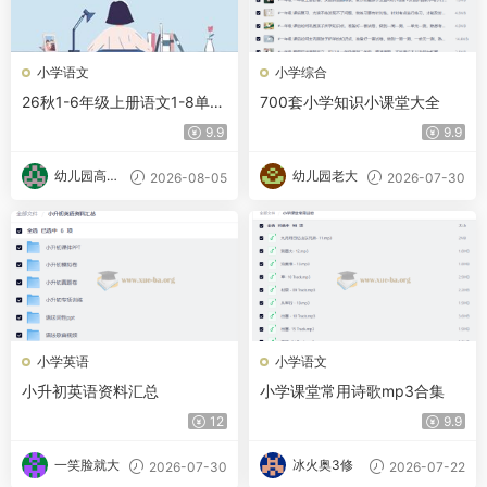
小学语文
小学综合
26秋1-6年级上册语文1-8单元
700套小学知识小课堂大全
重点句子仿写
9.9
9.9
幼儿园高材
幼儿园老大
2026-08-05
2026-07-30
生
小学英语
小学语文
小升初英语资料汇总
小学课堂常用诗歌mp3合集
12
9.9
一笑脸就大
冰火奥3修
2026-07-30
2026-07-22