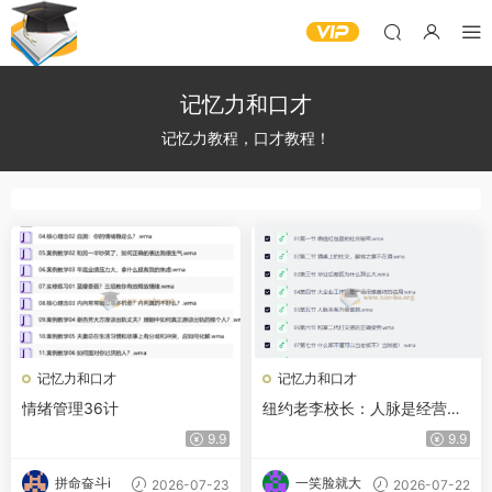
记忆力和口才
记忆力教程，口才教程！
记忆力和口才
记忆力和口才
情绪管理36计
纽约老李校长：人脉是经营出
来的
9.9
9.9
拼命奋斗i
一笑脸就大
2026-07-23
2026-07-22