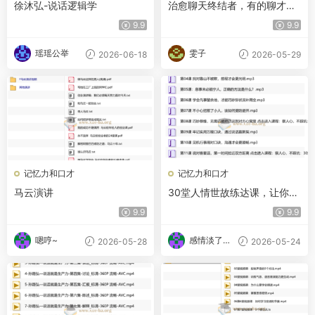
徐沐弘-说话逻辑学
治愈聊天终结者，有的聊才有
趣
9.9
9.9
瑶瑶公举
雯子
2026-06-18
2026-05-29
记忆力和口才
记忆力和口才
马云演讲
30堂人情世故练达课，让你大
受欢迎不再碰壁
9.9
9.9
嗯哼~
感情淡了请
2026-05-28
2026-05-24
放盐