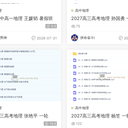
理
高中地理
高中高一地理 王媛韬 暑假班
2027高三高考地理 孙国勇
假班
9.9
75
男神
拼命奋斗i
2026-07-31
20
理
高中地理
高三高考地理 张艳平 一轮
2027高三高考地理 杨笠 一
19.9
122