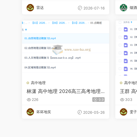
雷达
烟酒
2026-07-16
高中地理
高中地
林潇 高中地理 2026高三高考地理
王群 高
决战冲刺点睛班
班 春季
226
9.9
303
坏坏地笑
雯子
2026-05-26