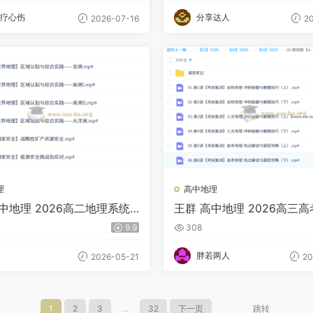
疗心伤
分享达人
2026-07-16
20
理
高中地理
中地理 2026高二地理系统
王群 高中地理 2026高三
班
密训班
9.9
308
胖若两人
2026-05-21
20
1
2
3
...
32
下一页
跳转