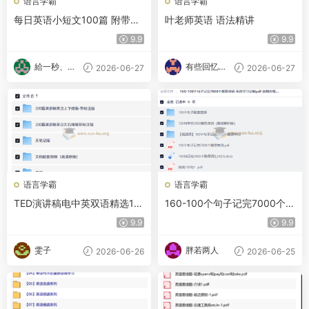
语言学霸
语言学霸
每日英语小短文100篇 附带文
叶老师英语 语法精讲
本＋音频＋视频
9.9
9.9
給一秒、心
有些回忆忘
2026-06-27
2026-06-27
跳
不了
语言学霸
语言学霸
TED演讲稿电中英双语精选10
160-100个句子记完7000个雅
0篇视频音频注释
思单词 英语学习定制pdf 音频
9.9
9.9
含视频电子版
雯子
胖若两人
2026-06-26
2026-06-25