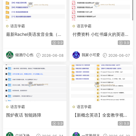
语言学霸
语言学霸
最新Rachel美语发音全集（带
付费资料 小红书爆火的英语易
字幕）
错知识点合集
9.9
9.9
烟酒疗心伤
我家小可爱
2026-06-08
2026-06-07
语言学霸
语言学霸
围炉夜话 智能路障
【新概念英语】全套教学视频
+音频
9.9
9.9
尘沙飞扬
一笑脸就大