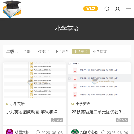
小学英语
二级分
全部
小学数学
小学综合
小学英语
小学语文
类
小学英语
小学英语
少儿英语启蒙动画 苹果和洋葱
26秋英语第二单元提优卷3-6
Apple & Onion
年级上册人教版
9.9
9.9
萌面大虾
烟酒疗心伤
2026-08-06
2026-08-06