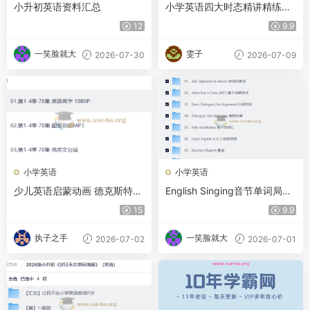
小升初英语资料汇总
小学英语四大时态精讲精练
+必刷100题
12
9.9
一笑脸就大
雯子
2026-07-30
2026-07-09
小学英语
小学英语
少儿英语启蒙动画 德克斯特的
English Singing音节单词局句
实验室 Dexter Laboratory (视
子对话
15
9.9
频+音频+台词本)
执子之手
一笑脸就大
2026-07-02
2026-07-01