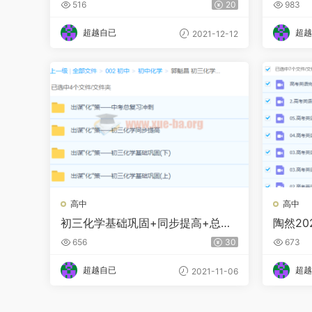
516
20
983
超越自已
超越
2021-12-12
高中
高中
初三化学基础巩固+同步提高+总复
陶然2
习 郭魁昌
班 更新
656
30
673
超越自已
超越
2021-11-06