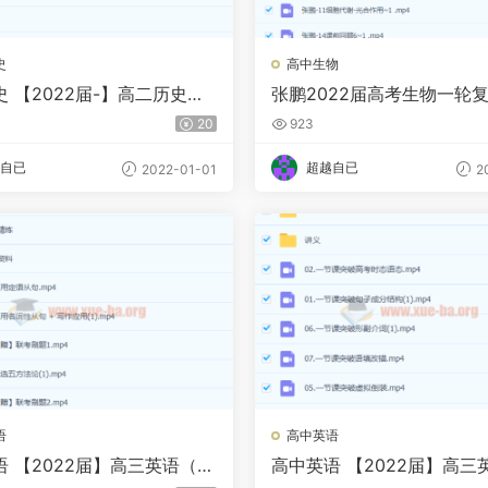
史
高中生物
 【2022届-】高二历史
张鹏2022届高考生物一轮复
莹）尖端班 秋季班
暑假班 秋季班40讲完结
20
923
自已
超越自已
2022-01-01
20
语
高中英语
语 【2022届】高三英语（何
高中英语 【2022届】高三
宁）