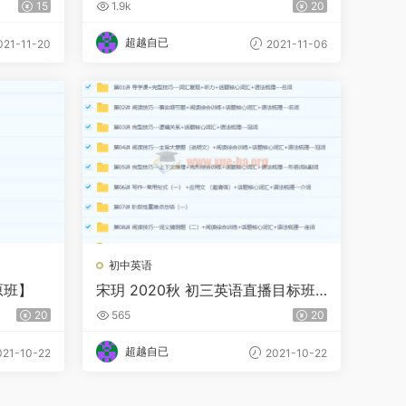
15
1.9k
20
超越自已
21-11-20
2021-11-06
初中英语
原班】
宋玥 2020秋 初三英语直播目标班
全国版16讲完结带讲义
20
565
20
超越自已
21-10-22
2021-10-22