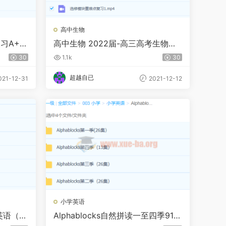
高中生物
习A+
高中生物 2022届-高三高考生物
【张鹏】A+
30
1.1k
30
超越自已
21-12-31
2021-12-12
小学英语
英语（聂
Alphablocks自然拼读一至四季91集
完整版 百度网盘下载