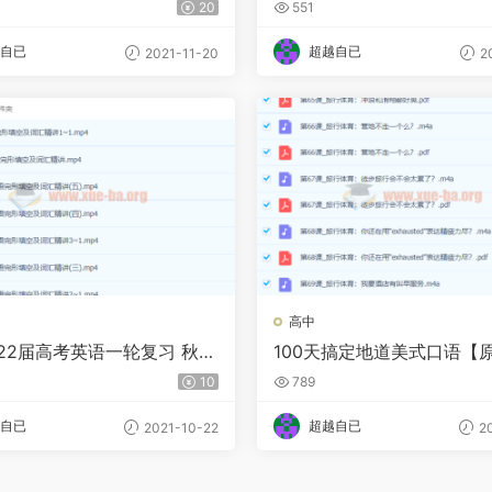
20
551
自已
超越自已
2021-11-20
20
高中
022届高考英语一轮复习 秋季
100天搞定地道美式口语【
5讲
10
789
自已
超越自已
2021-10-22
20