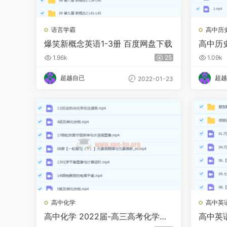
语言学霸
高中历
爆笑新概念英语1-3册 百度网盘下载
高中历史
（刘莹
1.96k
25
1.09k
超越自已
超越
2022-01-23
高中化学
高中英
高中化学 2022届-高三高考化学
高中英
【廖耀华】A+
红艳）