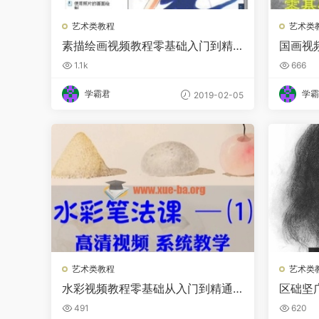
艺术类教程
艺术类
素描绘画视频教程零基础入门到精
国画视
通自学培训教材铅笔几何体人物
教学入
1.1k
666
学霸君
学霸
2019-02-05
艺术类教程
艺术类
水彩视频教程零基础从入门到精通
区础坚
美术自学手绘插画课震撼笔法创作
联考高
491
620