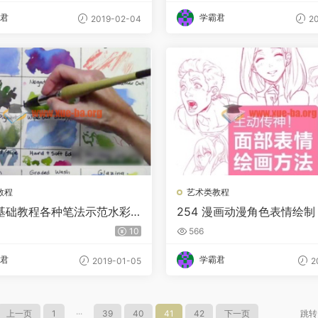
君
学霸君
2019-02-04
20
教程
艺术类教程
基础教程各种笔法示范水彩
254 漫画动漫角色表情绘制
程基础练习示范绘画初学
情的绘画方法 中文版 情感
10
566
君
学霸君
2019-01-05
2
上一页
1
···
39
40
41
42
下一页
跳转