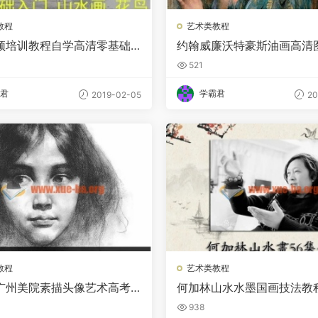
教程
艺术类教程
频培训教程自学高清零基础
约翰威廉沃特豪斯油画高清
门花鸟山水画水墨技法设计
材临摹装饰画图集97幅2.44
521
君
学霸君
2019-02-05
20
教程
艺术类教程
广州美院素描头像艺术高考
何加林山水水墨国画技法教
清电子图片临摹范画教程集
教学视频讲座56讲新手入门
938