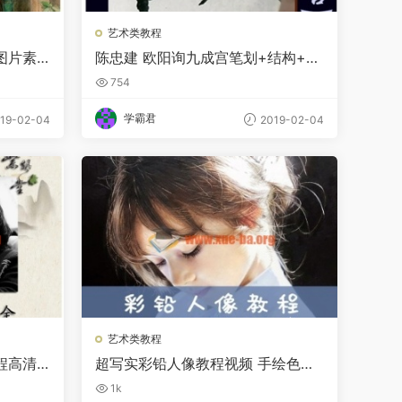
艺术类教程
图片素
陈忠建 欧阳询九成宫笔划+结构+临
G
摹教学书法视频教程197讲座毛笔
754
学霸君
19-02-04
2019-02-04
艺术类教程
程高清
超写实彩铅人像教程视频 手绘色彩
必备
素描女孩头像绘画素材推荐
1k