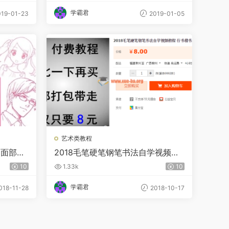
学霸君
19-01-23
2019-01-05
艺术类教程
 面部表
2018毛笔硬笔钢笔书法自学视频教
表现
程 行书楷书隶书草书教学
10
1.33k
10
学霸君
018-11-28
2018-10-17