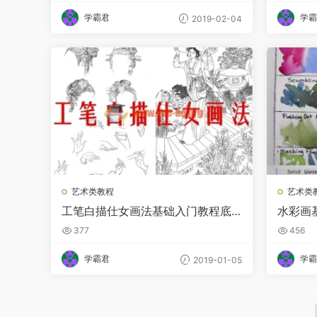
学霸君
学霸
2019-02-04
艺术类教程
艺术类
工笔白描仕女画法基础入门教程底
水彩画
稿素材电子版
视频教
377
456
学霸君
学霸
2019-01-05