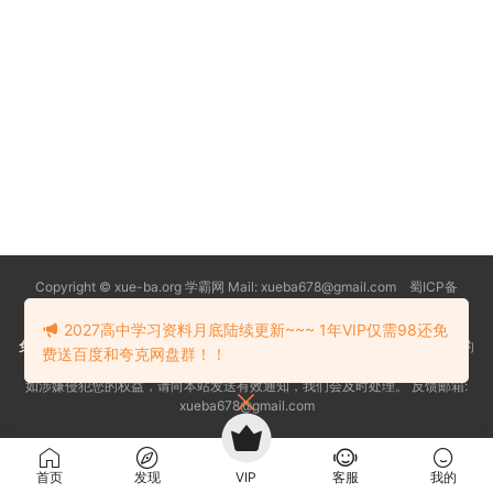
Copyright © xue-ba.org 学霸网 Mail: xueba678@gmail.com 蜀ICP备
13018627号-2
常见问题
更新日志
忘记密码
本站推荐浏览器：
Edge浏览器
2027高中学习资料月底陆续更新~~~ 1年VIP仅需98还免
免责声明
：本站资源均搜索自互联网和网友分享,仅供大家学习交流,不对资料的
费送百度和夸克网盘群！！
真实性和安全性负责！
如涉嫌侵犯您的权益，请向本站发送有效通知，我们会及时处理。 反馈邮箱:
xueba678@gmail.com
首页
发现
VIP
客服
我的