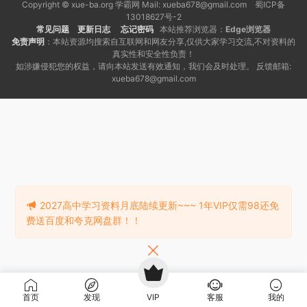
Copyright © xue-ba.org 学霸网 Mail: xueba678@gmail.com 蜀ICP备
13018627号-2
常见问题
更新日志
忘记密码
本站推荐浏览器：
Edge浏览器
免责声明
：本站资源均搜索自互联网和网友分享,仅供大家学习交流,不对资料的
真实性和安全性负责！
如涉嫌侵犯您的权益，请向本站发送有效通知，我们会及时处理。 反馈邮箱:
xueba678@gmail.com
2027高中学习资料月底陆续更新~~~ 1年VIP仅需98还免
费送百度和夸克网盘群！！
首页
发现
VIP
客服
我的