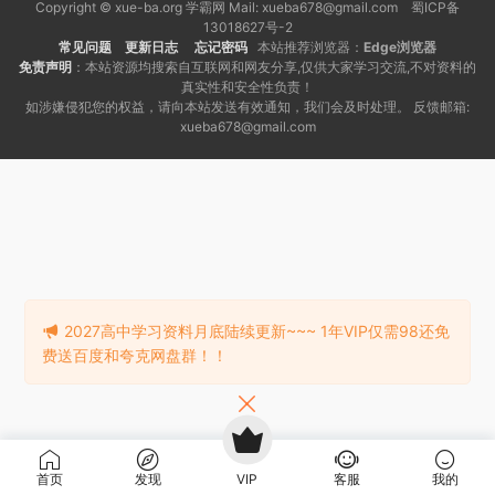
Copyright © xue-ba.org 学霸网 Mail: xueba678@gmail.com 蜀ICP备
13018627号-2
常见问题
更新日志
忘记密码
本站推荐浏览器：
Edge浏览器
免责声明
：本站资源均搜索自互联网和网友分享,仅供大家学习交流,不对资料的
真实性和安全性负责！
如涉嫌侵犯您的权益，请向本站发送有效通知，我们会及时处理。 反馈邮箱:
xueba678@gmail.com
2027高中学习资料月底陆续更新~~~ 1年VIP仅需98还免
费送百度和夸克网盘群！！
首页
发现
VIP
客服
我的