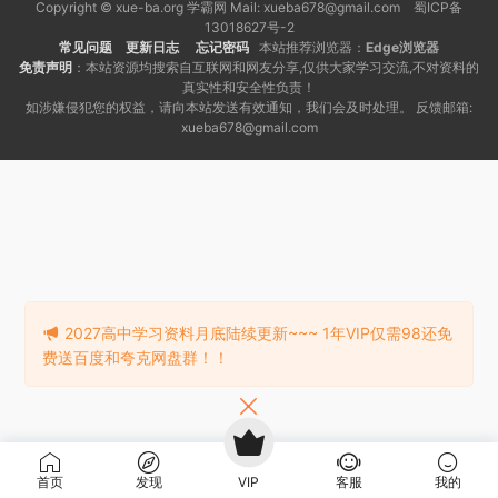
Copyright © xue-ba.org 学霸网 Mail: xueba678@gmail.com 蜀ICP备
13018627号-2
常见问题
更新日志
忘记密码
本站推荐浏览器：
Edge浏览器
免责声明
：本站资源均搜索自互联网和网友分享,仅供大家学习交流,不对资料的
真实性和安全性负责！
如涉嫌侵犯您的权益，请向本站发送有效通知，我们会及时处理。 反馈邮箱:
xueba678@gmail.com
2027高中学习资料月底陆续更新~~~ 1年VIP仅需98还免
费送百度和夸克网盘群！！
首页
发现
VIP
客服
我的