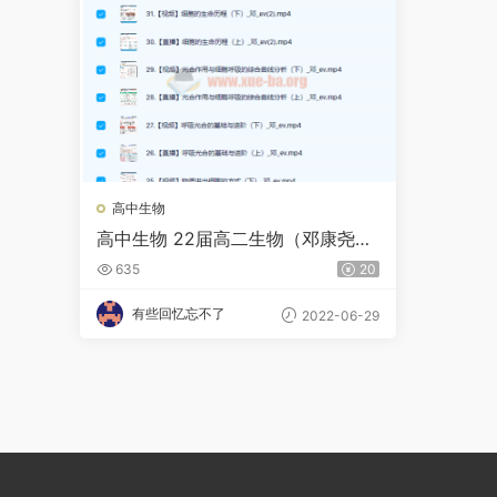
高中生物
高中生物 22届高二生物（邓康尧）
春季班 31讲完结
635
20
有些回忆忘不了
2022-06-29