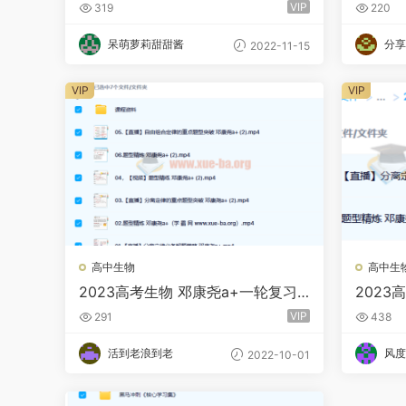
暑假班 秋季班更新18讲
暑假班 
VIP
319
220
呆萌萝莉甜甜酱
分享
2022-11-15
VIP
VIP
高中生物
高中生
2023高考生物 邓康尧a+一轮复习
2023
暑假班 秋季班更新6讲
暑假班
VIP
291
438
活到老浪到老
风度
2022-10-01