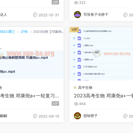
秋季班更新12讲
暑假班 秋季班更新10讲
VIP
322
达人
写张卷子冷静下
2022-10-31
20
VIP
物
高中生物
高考生物 邓康尧a+一轮复习
2023高考生物 邓康尧a+
 秋季班更新4讲
更新19讲
VIP
464
翩翩
甜味橙子
2022-09-15
20