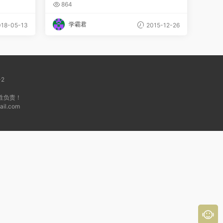
带听力
视频教程
864
学霸君
18-05-13
2015-12-26
-2
性负责！
l.com