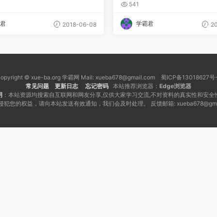
史地全套+2013年最新真题
541
君
学霸君
2018-06-08
20
opyright © xue-ba.org 学霸网 Mail: xueba678@gmail.com 蜀ICP备13018627号
常见问题
更新日志
忘记密码
本站推荐浏览器：
Edge浏览器
明
：本站资源均搜索自互联网和网友分享,仅供大家学习交流,不对资料的真实性和安全
犯您的权益，请向本站发送有效通知，我们会及时处理。 反馈邮箱: xueba678@gmai