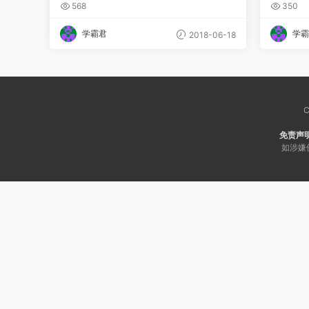
史地全套+2013年最新真题带听力
目录）
568
350
学霸君
学霸
2018-06-18
C
免责声
如涉嫌侵