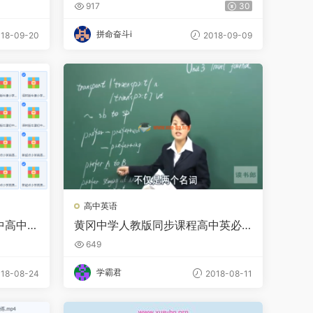
频教程合集
917
30
拼命奋斗i
18-09-20
2018-09-09
高中英语
中高中课
黄冈中学人教版同步课程高中英必
修1-5
649
学霸君
18-08-24
2018-08-11