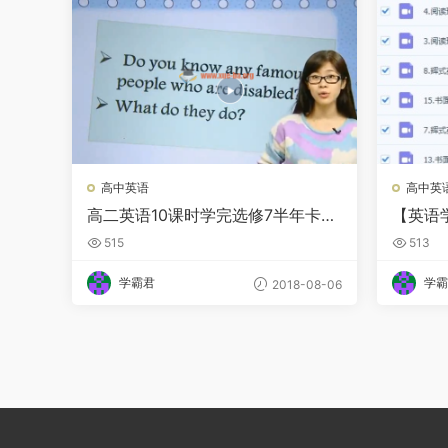
高中英语
高中英
高二英语10课时学完选修7半年卡
【英语
（人教版）顾斐主讲
寒假班
515
513
学霸君
学霸
2018-08-06