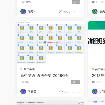
1.02k
15
1.08w
嗯哼~
农夫
2024-05-08
高中英语
高中英
高中英语 语法全集 20.18G全
2018
提分班
887
30
639
学霸君
学霸
2018-09-08