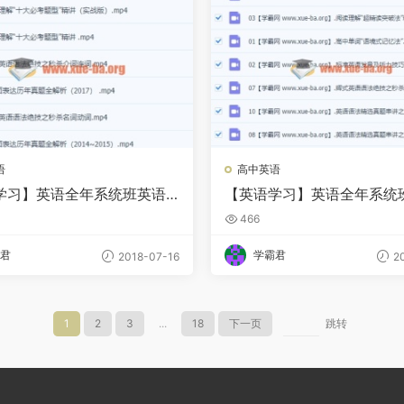
语
高中英语
学习】英语全年系统班英语
【英语学习】英语全年系统
名师讲座
暑假班名师讲座
466
君
学霸君
2018-07-16
20
1
2
3
...
18
下一页
跳转