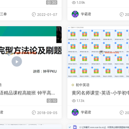
来
30
1.09k
三拳
学霸君
2022-01-07
20
语
初中英语
英语精品课程高能班 钟平高能
黄冈名师课堂-英语-小学初
视频教程
程合集
10
1.13k
君
学霸君
2018-09-05
20