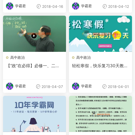
学霸君
学霸君
2018-04-16
2018-04-12
高中政治
高中政治
【“政”在必得】必修一、二经
轻松寒假，快乐复习30天教师
济政治生活全解析 18讲 尚友
版 高中政治寒假学习资料wor
硕主讲 视频教程 教学视频
d文档百度网盘下载
学霸君
学霸君
2018-04-07
2018-04-01