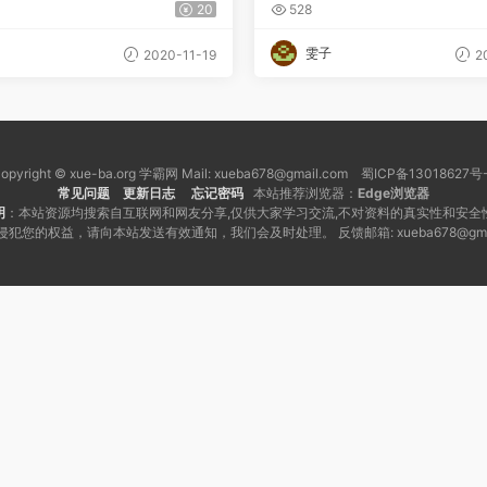
课
杀实战技巧
20
528
雯子
2020-11-19
20
opyright © xue-ba.org 学霸网 Mail: xueba678@gmail.com 蜀ICP备13018627号
常见问题
更新日志
忘记密码
本站推荐浏览器：
Edge浏览器
明
：本站资源均搜索自互联网和网友分享,仅供大家学习交流,不对资料的真实性和安全
犯您的权益，请向本站发送有效通知，我们会及时处理。 反馈邮箱: xueba678@gmai