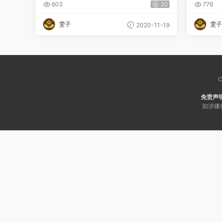
致胜
彩逆袭
603
20
776
雯子
雯子
2020-11-19
C
免责声
如涉嫌侵