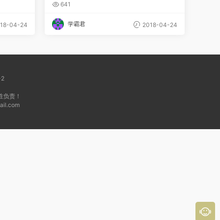
习资料 视频教程 教学视频
641
学霸君
18-04-24
2018-04-24
-2
性负责！
l.com