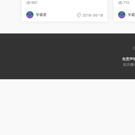
全40讲
习资料
697
710
学霸君
学霸
2018-06-18
C
免责声
如涉嫌侵