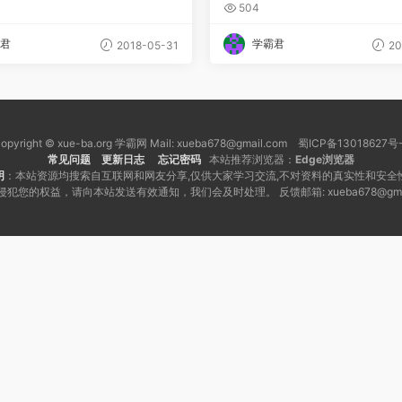
 视频教程 教学视频
0讲
504
君
学霸君
2018-05-31
20
opyright © xue-ba.org 学霸网 Mail: xueba678@gmail.com 蜀ICP备13018627号
常见问题
更新日志
忘记密码
本站推荐浏览器：
Edge浏览器
明
：本站资源均搜索自互联网和网友分享,仅供大家学习交流,不对资料的真实性和安全
犯您的权益，请向本站发送有效通知，我们会及时处理。 反馈邮箱: xueba678@gmai