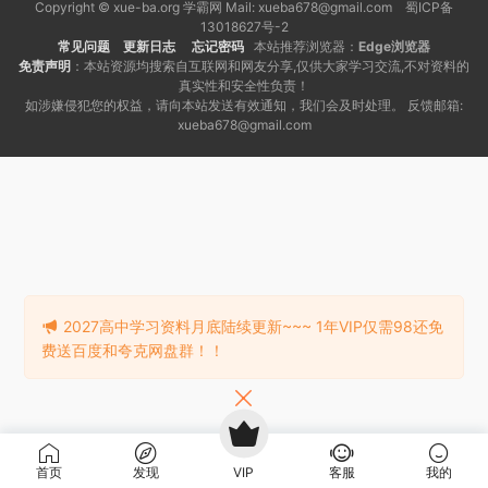
Copyright © xue-ba.org 学霸网 Mail: xueba678@gmail.com 蜀ICP备
13018627号-2
常见问题
更新日志
忘记密码
本站推荐浏览器：
Edge浏览器
免责声明
：本站资源均搜索自互联网和网友分享,仅供大家学习交流,不对资料的
真实性和安全性负责！
如涉嫌侵犯您的权益，请向本站发送有效通知，我们会及时处理。 反馈邮箱:
xueba678@gmail.com
2027高中学习资料月底陆续更新~~~ 1年VIP仅需98还免
费送百度和夸克网盘群！！
首页
发现
VIP
客服
我的