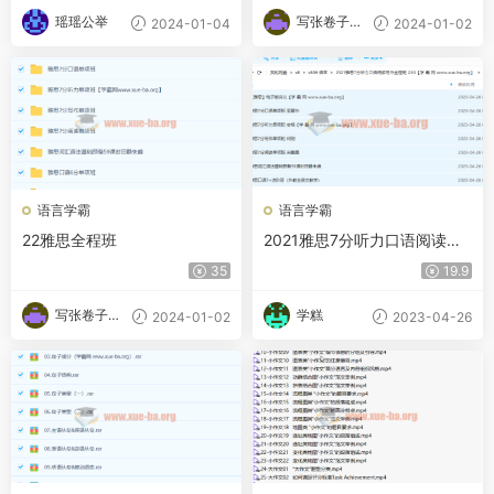
瑶瑶公举
写张卷子冷
2024-01-04
2024-01-02
静下
语言学霸
语言学霸
22雅思全程班
2021雅思7分听力口语阅读写
作全程班 23G课程百度网盘下
35
19.9
载
写张卷子冷
学糕
2024-01-02
2023-04-26
静下