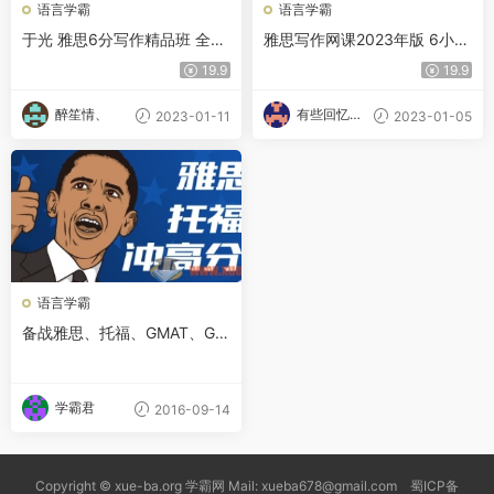
语言学霸
语言学霸
于光 雅思6分写作精品班 全18
雅思写作网课2023年版 6小时
课时
高强度拿捏雅思作文 全42讲
19.9
19.9
醉笙情、
有些回忆忘
2023-01-11
2023-01-05
不了
语言学霸
备战雅思、托福、GMAT、GR
E最全资料(2.2G)
学霸君
2016-09-14
Copyright © xue-ba.org 学霸网 Mail: xueba678@gmail.com 蜀ICP备