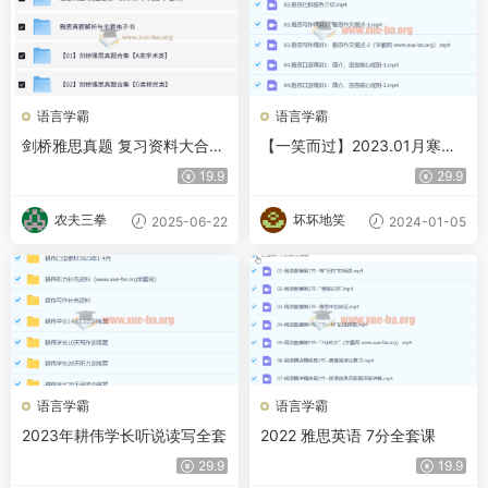
语言学霸
语言学霸
剑桥雅思真题 复习资料大合集
【一笑而过】2023.01月寒假
535G
班
19.9
29.9
农夫三拳
坏坏地笑
2025-06-22
2024-01-05
语言学霸
语言学霸
2023年耕伟学长听说读写全套
2022 雅思英语 7分全套课
29.9
19.9