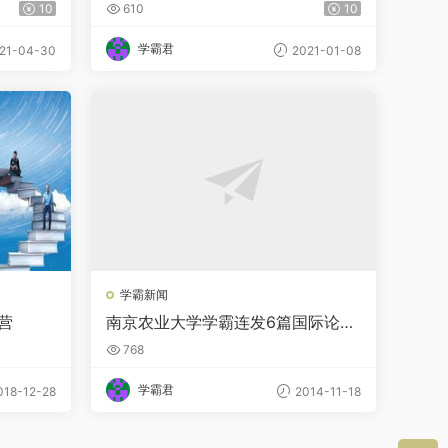
料合集
10
610
10
学霸君
21-04-30
2021-01-08
学霸新闻
营
南京农业大学学霸连发6篇国际论文
获10万元奖学金
768
学霸君
18-12-28
2014-11-18