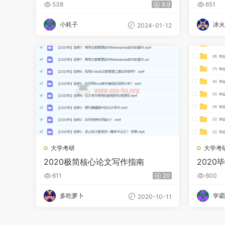
538
9.9
651
小耗子
冰火
2024-01-12
大学考研
大学考
2020极简核心论文写作指南
202
611
20
600
多吃萝卜
学霸
2020-10-11