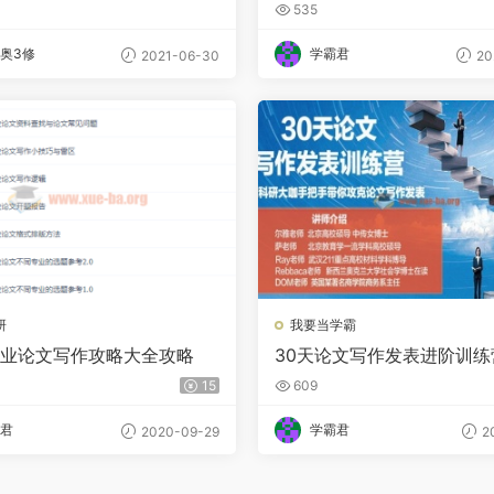
文答辩PPT模板
535
奥3修
学霸君
2021-06-30
20
研
我要当学霸
0毕业论文写作攻略大全攻略
30天论文写作发表进阶训练
15
609
君
学霸君
2020-09-29
20