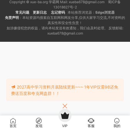
Copyright © xue-ba.org 学霸网 Mail: xueba678@gmail.com 蜀ICP备
13018627号-2
常见问题
更新日志
忘记密码
本站推荐浏览器：
Edge浏览器
免责声明
：本站资源均搜索自互联网和网友分享,仅供大家学习交流,不对资料的
真实性和安全性负责！
如涉嫌侵犯您的权益，请向本站发送有效通知，我们会及时处理。 反馈邮箱:
xueba678@gmail.com
2027高中学习资料月底陆续更新~~~ 1年VIP仅需98还免
费送百度和夸克网盘群！！
首页
发现
VIP
客服
我的