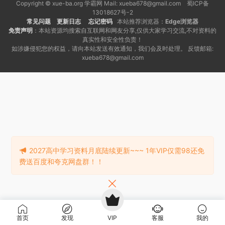
Copyright © xue-ba.org 学霸网 Mail: xueba678@gmail.com 蜀ICP备
13018627号-2
常见问题
更新日志
忘记密码
本站推荐浏览器：
Edge浏览器
免责声明
：本站资源均搜索自互联网和网友分享,仅供大家学习交流,不对资料的
真实性和安全性负责！
如涉嫌侵犯您的权益，请向本站发送有效通知，我们会及时处理。 反馈邮箱:
xueba678@gmail.com
2027高中学习资料月底陆续更新~~~ 1年VIP仅需98还免
费送百度和夸克网盘群！！
首页
发现
VIP
客服
我的