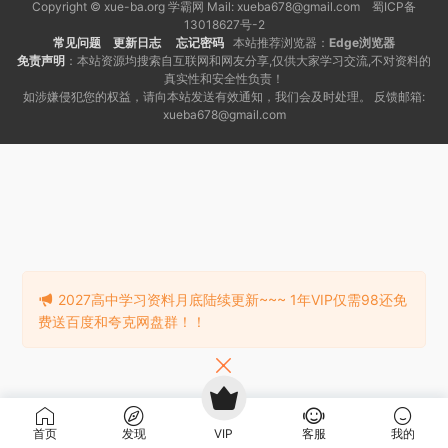
Copyright © xue-ba.org 学霸网 Mail: xueba678@gmail.com 蜀ICP备
13018627号-2
常见问题
更新日志
忘记密码
本站推荐浏览器：
Edge浏览器
免责声明
：本站资源均搜索自互联网和网友分享,仅供大家学习交流,不对资料的
真实性和安全性负责！
如涉嫌侵犯您的权益，请向本站发送有效通知，我们会及时处理。 反馈邮箱:
xueba678@gmail.com
2027高中学习资料月底陆续更新~~~ 1年VIP仅需98还免
费送百度和夸克网盘群！！
首页
发现
VIP
客服
我的