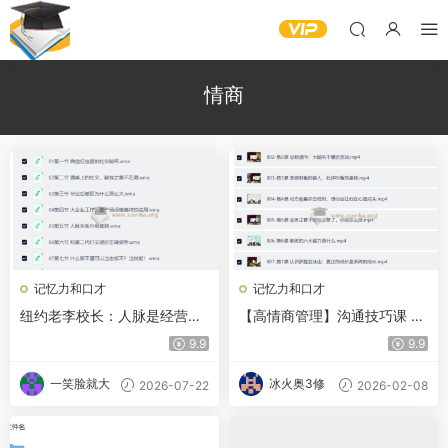
情商
记忆力和口才
记忆力和口才
纽约老李校长：人脉是经营出
【高情商管理】沟通技巧课 42
来的
集全
9.9
9.9
一笑脸就大
冰火奥3修
2026-07-22
2026-02-08