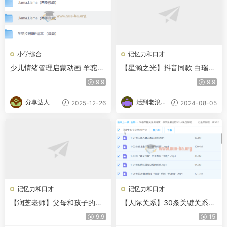
小学综合
记忆力和口才
少儿情绪管理启蒙动画 羊驼拉
【星瀚之光】抖音同款 白瑞沟
玛 Llama Llama (1-2季视频
通课 百度网盘
9.9
9.9
+音频)
分享达人
活到老浪到
2025-12-26
2024-08-05
老
记忆力和口才
记忆力和口才
【润芝老师】父母和孩子的情
【人际关系】30条关键关系训
商训练课
练营，你关系最近的5个人决
9.9
15
定你的财富水平