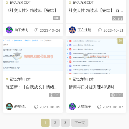
记忆力和口才
记忆力和口才
《社交天性》精读班【完结】
社交天性 精读班【完结】 百
度云网盘下载
VIP
9.9
为了烤肉
正在注销
2023-10-24
2023-10-21
荐
记忆力和口才
记忆力和口才
陈艺新：【自我成长】情绪管
情商与口才提升课40课时
控的专业技巧70分钟
9.9
19.9
醉笙情、
大猪蹄子
2023-08-09
2023-06-07
1
2
3
下一页