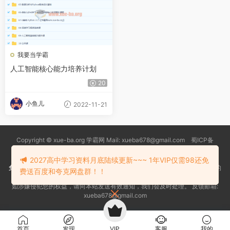
我要当学霸
人工智能核心能力培养计划
20
小鱼儿
2022-11-21
Copyright © xue-ba.org 学霸网 Mail: xueba678@gmail.com 蜀ICP备
13018627号-2
常见问题
更新日志
忘记密码
本站推荐浏览器：
Edge浏览器
2027高中学习资料月底陆续更新~~~ 1年VIP仅需98还免
免责声明
：本站资源均搜索自互联网和网友分享,仅供大家学习交流,不对资料的
费送百度和夸克网盘群！！
真实性和安全性负责！
如涉嫌侵犯您的权益，请向本站发送有效通知，我们会及时处理。 反馈邮箱:
xueba678@gmail.com
首页
发现
VIP
客服
我的