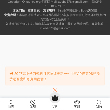
Copyright © xue-ba.org 学霸网 Mail: xueba678@gmail.com 蜀ICP备
13018627号-2
常见问题
更新日志
忘记密码
本站推荐浏览器：
Edge浏览器
免责声明
：本站资源均搜索自互联网和网友分享,仅供大家学习交流,不对资料的
真实性和安全性负责！
如涉嫌侵犯您的权益，请向本站发送有效通知，我们会及时处理。 反馈邮箱:
xueba678@gmail.com
2027高中学习资料月底陆续更新~~~ 1年VIP仅需98还免
费送百度和夸克网盘群！！
首页
发现
VIP
客服
我的