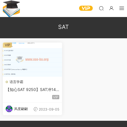
SAT
VIP
语言学霸
【知心SAT 9250】SAT冲145
0分旗舰全程班
VIP
风度翩翩
2023-09-05