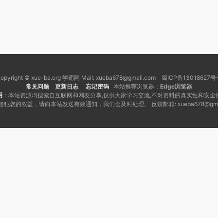
opyright © xue-ba.org 学霸网 Mail: xueba678@gmail.com 蜀ICP备13018627号
常见问题
更新日志
忘记密码
本站推荐浏览器：
Edge浏览器
明
：本站资源均搜索自互联网和网友分享,仅供大家学习交流,不对资料的真实性和安全
犯您的权益，请向本站发送有效通知，我们会及时处理。 反馈邮箱: xueba678@gmai