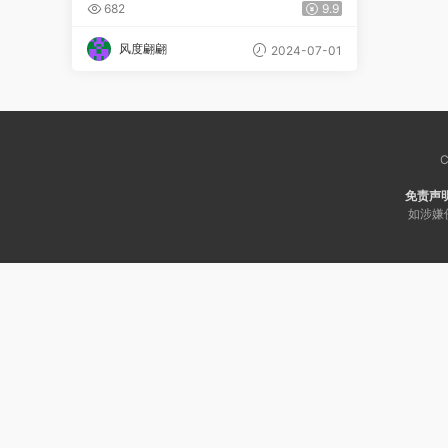
682
9.9
风度翩翩
2024-07-01
C
免责声
如涉嫌侵