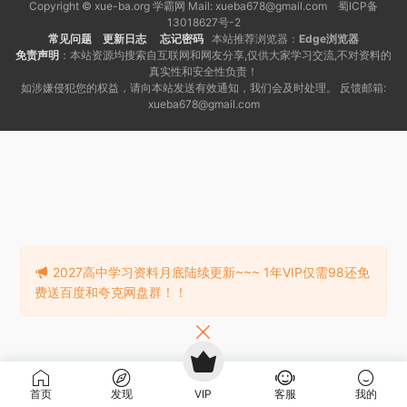
Copyright © xue-ba.org 学霸网 Mail: xueba678@gmail.com 蜀ICP备
13018627号-2
常见问题
更新日志
忘记密码
本站推荐浏览器：
Edge浏览器
免责声明
：本站资源均搜索自互联网和网友分享,仅供大家学习交流,不对资料的
真实性和安全性负责！
如涉嫌侵犯您的权益，请向本站发送有效通知，我们会及时处理。 反馈邮箱:
xueba678@gmail.com
2027高中学习资料月底陆续更新~~~ 1年VIP仅需98还免
费送百度和夸克网盘群！！
首页
发现
VIP
客服
我的