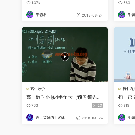
程合集
系上下
1.07k
383
学霸君
学霸
2018-08-24
高中数学
初中语
高一数学必修4半年卡（预习领先
初一语
+目标满分）（苏教版） 郭化楠主
版）【7
733
20
919
讲 视频教程 教学视
盖世英雄的小迷妹
学霸
2018-04-24