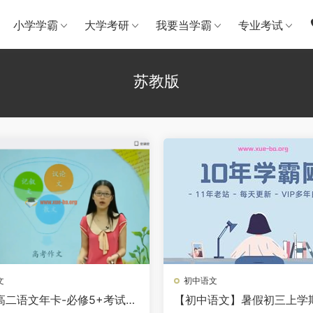
小学学霸
大学考研
我要当学霸
专业考试
苏教版
文
初中语文
高二语文年卡-必修5+考试体
【初中语文】暑假初三上学