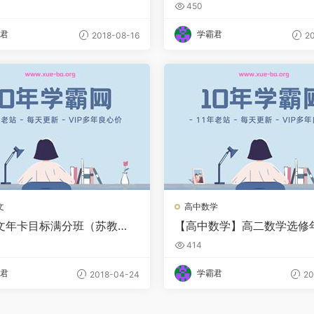
（苏教版）51讲
预习领先班（苏教版）全22
450
君
学霸君
2018-08-16
20
文
高中数学
文年卡目标满分班（苏教
【高中数学】高二数学选修
1讲王帆】下册59讲
教版（选修2-1、2-2、2-3
414
72讲
君
学霸君
2018-04-24
20