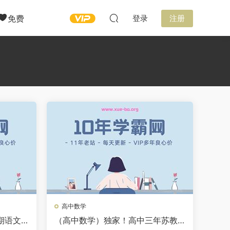
免费
登录
注册
高中数学
期语文
（高中数学）独家！高中三年苏教