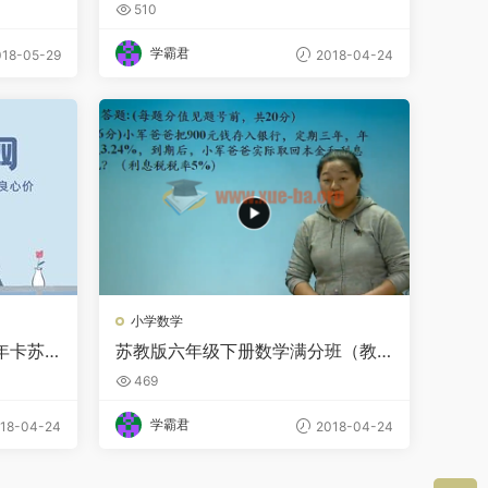
讲
版-数学学科课程百度网盘整理版！
510
直接保存方便！
学霸君
18-05-29
2018-04-24
小学数学
年卡苏
苏教版六年级下册数学满分班（教
、4）全
材精讲+奥数知识拓展）赵然主讲
469
视频教程 教学视频
学霸君
18-04-24
2018-04-24