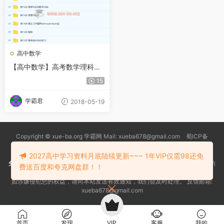
高中数学
【高中数学】高考数学理科一
轮总复习（通用版）全80讲
15
学霸君
2018-05-19
Copyright © xue-ba.org 学霸网 Mail: xueba678@gmail.com 蜀ICP备
13018627号-2
常见问题
更新日志
忘记密码
本站推荐浏览器：
Edge浏览器
2027高中学习资料月底陆续更新~~~ 1年VIP仅需98还免
免责声明
：本站资源均搜索自互联网和网友分享,仅供大家学习交流,不对资料的
费送百度和夸克网盘群！！
真实性和安全性负责！
如涉嫌侵犯您的权益，请向本站发送有效通知，我们会及时处理。 反馈邮箱:
xueba678@gmail.com
首页
发现
VIP
客服
我的