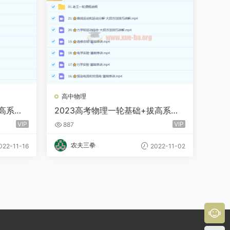
高中物理
拔高系统
2023高考物理一轮基础+拔高系统
班直播 王羽 更新21讲
VIP
VIP
887
农夫三拳
022-11-16
2022-11-02