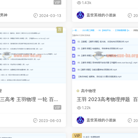
 百度云网盘
云网盘
VIP
1.43k
男神
盖世英雄的小迷妹
2024-03-13
20
荐
理
高中物理
高三高考 王羽物理 一轮 百度
王羽 2023高考物理押题 
盘下载
VIP
1.22k
盖世英雄的小迷妹
2023-06-03
20
VIP