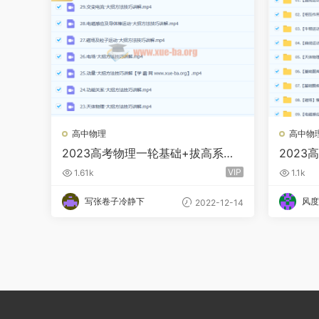
高中物理
高中物
2023高考物理一轮基础+拔高系统
2023
班直播 王羽 更新29讲
一轮录
VIP
1.61k
1.1k
写张卷子冷静下
风度
2022-12-14