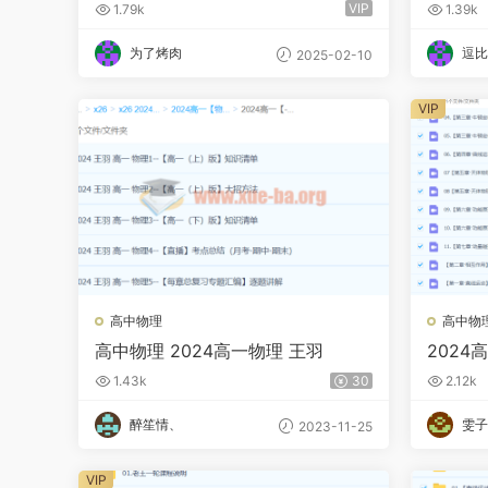
二轮暑假秋季寒假春季 百度网盘
+录播
VIP
1.79k
1.39k
为了烤肉
逗比
2025-02-10
VIP
高中物理
高中物
高中物理 2024高一物理 王羽
2024
云网盘
1.43k
30
2.12k
醉笙情、
雯子
2023-11-25
VIP