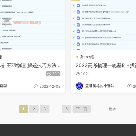
理
高中物理
高考 王羽物理 解题技巧方法
2023高考物理一轮基础+
播课更新11章
班直播 王羽 更新26讲
29.9
1.02k
翩翩
盖世英雄的小迷妹
2022-12-08
2
1
2
3
...
5
下一页
跳转