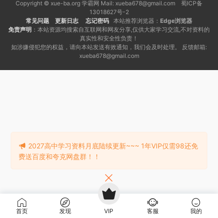
Copyright © xue-ba.org 学霸网 Mail: xueba678@gmail.com 蜀ICP备
13018627号-2
常见问题
更新日志
忘记密码
本站推荐浏览器：
Edge浏览器
免责声明
：本站资源均搜索自互联网和网友分享,仅供大家学习交流,不对资料的
真实性和安全性负责！
如涉嫌侵犯您的权益，请向本站发送有效通知，我们会及时处理。 反馈邮箱:
xueba678@gmail.com
2027高中学习资料月底陆续更新~~~ 1年VIP仅需98还免
费送百度和夸克网盘群！！
首页
发现
VIP
客服
我的