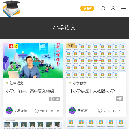
小学语文
VIP
初中语文
小学数学
小学、初中、高中语文特级教
【小学讲座】人教版-小学1-12
师视频教程合集
册全套讲课视频
VIP
30
风度翩翩
学霸君
2018-09-09
2018-08-26