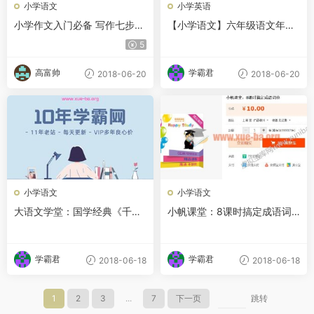
小学语文
小学英语
小学作文入门必备 写作七步曲
【小学语文】六年级语文年卡
视频教程
目标班（沪教版）
5
高富帅
学霸君
2018-06-20
2018-06-20
小学语文
小学语文
大语文学堂：国学经典《千字
小帆课堂：8课时搞定成语词
文》全40讲
典
学霸君
学霸君
2018-06-18
2018-06-18
1
2
3
...
7
下一页
跳转