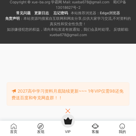
Copyright © xue-ba.org 学霸网 Mail: xueba678@gmail.com 蜀ICP备
13018627号-2
常见问题
更新日志
忘记密码
本站推荐浏览器：
Edge浏览器
免责声明
：本站资源均搜索自互联网和网友分享,仅供大家学习交流,不对资料的
真实性和安全性负责！
如涉嫌侵犯您的权益，请向本站发送有效通知，我们会及时处理。 反馈邮箱:
xueba678@gmail.com
2027高中学习资料月底陆续更新~~~ 1年VIP仅需98还免
费送百度和夸克网盘群！！
首页
发现
VIP
客服
我的