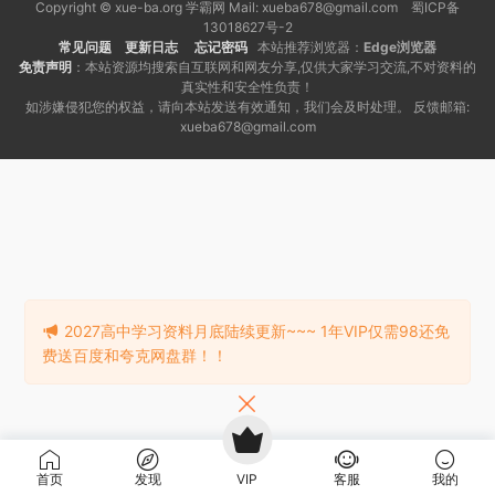
Copyright © xue-ba.org 学霸网 Mail: xueba678@gmail.com 蜀ICP备
13018627号-2
常见问题
更新日志
忘记密码
本站推荐浏览器：
Edge浏览器
免责声明
：本站资源均搜索自互联网和网友分享,仅供大家学习交流,不对资料的
真实性和安全性负责！
如涉嫌侵犯您的权益，请向本站发送有效通知，我们会及时处理。 反馈邮箱:
xueba678@gmail.com
2027高中学习资料月底陆续更新~~~ 1年VIP仅需98还免
费送百度和夸克网盘群！！
首页
发现
VIP
客服
我的