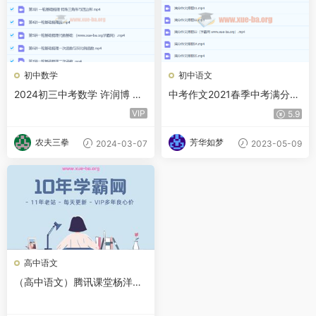
初中数学
初中语文
2024初三中考数学 许润博 全
中考作文2021春季中考满分作
国版S寒假班（春季上） 百度
文押题5次课课程 5讲带讲义
VIP
5.9
云网盘
百度网盘下载
农夫三拳
芳华如梦
2024-03-07
2023-05-09
高中语文
（高中语文）腾讯课堂杨洋来
啦！2017高考羊神语文押题精
讲总复习百度网盘整理版，...