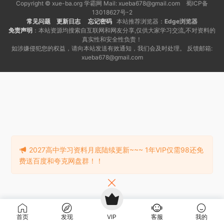
Copyright © xue-ba.org 学霸网 Mail: xueba678@gmail.com 蜀ICP备
13018627号-2
常见问题
更新日志
忘记密码
本站推荐浏览器：
Edge浏览器
免责声明
：本站资源均搜索自互联网和网友分享,仅供大家学习交流,不对资料的
真实性和安全性负责！
如涉嫌侵犯您的权益，请向本站发送有效通知，我们会及时处理。 反馈邮箱:
xueba678@gmail.com
2027高中学习资料月底陆续更新~~~ 1年VIP仅需98还免
费送百度和夸克网盘群！！
首页
发现
VIP
客服
我的