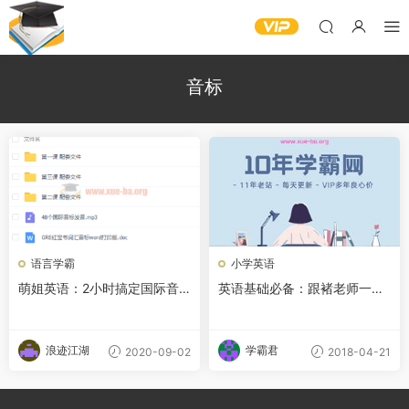
音标
语言学霸
小学英语
萌姐英语：2小时搞定国际音
英语基础必备：跟褚老师一起
标
学音标全10讲
浪迹江湖
学霸君
2020-09-02
2018-04-21