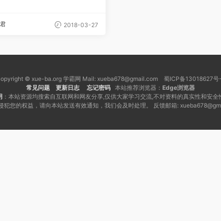
-高考数学核心课联报班课程
君
2018-03-27
opyright © xue-ba.org 学霸网 Mail: xueba678@gmail.com 蜀ICP备13018627号
常见问题
更新日志
忘记密码
本站推荐浏览器：
Edge浏览器
明
：本站资源均搜索自互联网和网友分享,仅供大家学习交流,不对资料的真实性和安全
犯您的权益，请向本站发送有效通知，我们会及时处理。 反馈邮箱: xueba678@gmai