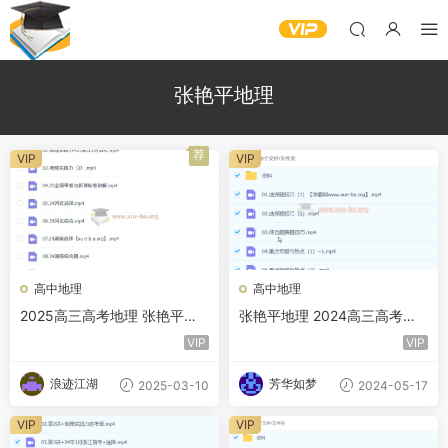
张艳平地理
荐
VIP
VIP
高中地理
高中地理
2025高三高考地理 张艳平地
张艳平地理 2024高三高考地
理全年 一轮二轮暑假秋季寒假
理押题班 百度网盘
VIP
VIP
春季 百度网盘
浪迹江湖
芳华如梦
2025-03-10
2024-05-17
VIP
VIP