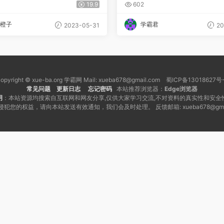
）
课程
19.9
602
橙子
学霸君
2023-05-31
20
opyright © xue-ba.org 学霸网 Mail: xueba678@gmail.com 蜀ICP备13018627号
常见问题
更新日志
忘记密码
本站推荐浏览器：
Edge浏览器
明
：本站资源均搜索自互联网和网友分享,仅供大家学习交流,不对资料的真实性和安全
犯您的权益，请向本站发送有效通知，我们会及时处理。 反馈邮箱: xueba678@gmai