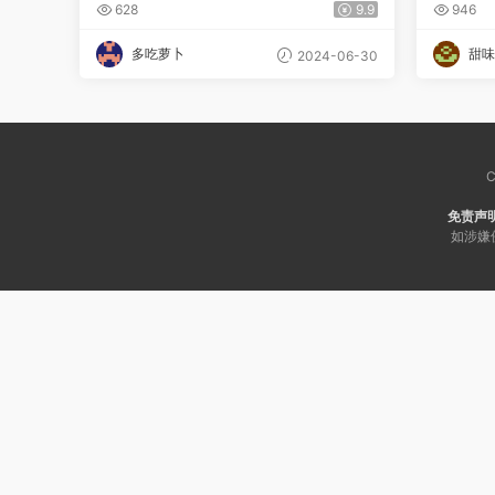
习冲刺
师合讲
628
9.9
946
多吃萝卜
甜味
2024-06-30
C
免责声
如涉嫌侵