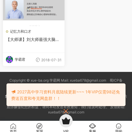
记忆力和口才
【大师课】刘大师最强大脑心
理学课
学霸君
2018-07-31
Copyright © xue-ba.org 学霸网 Mail: xueba678@gmail.com 蜀ICP备
13018627号-2
常见问题
更新日志
忘记密码
本站推荐浏览器：
Edge浏览器
2027高中学习资料月底陆续更新~~~ 1年VIP仅需98还免
免责声明
：本站资源均搜索自互联网和网友分享,仅供大家学习交流,不对资料的
费送百度和夸克网盘群！！
真实性和安全性负责！
如涉嫌侵犯您的权益，请向本站发送有效通知，我们会及时处理。 反馈邮箱:
xueba678@gmail.com
首页
发现
VIP
客服
我的