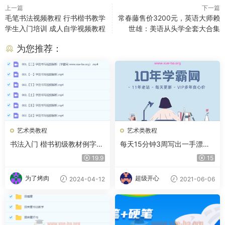
上一篇
下一篇
毛笔书法视频教程 行书楷书教学
常春藤售价3200元，英语大师赖
学生入门培训 成人自学视频教程
世雄：美语从头学全套大合集
为您推荐：
艺术类教程
艺术类教程
书法入门 楷书初级教材例字视
每天15分钟3周写出一手漂亮
频（54个）
字
19.9
15
为了烤肉
超级开心
2024-04-12
2021-06-06