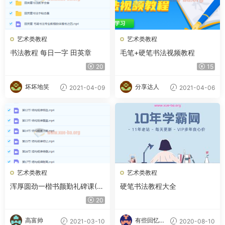
艺术类教程
艺术类教程
书法教程 每日一字 田英章
毛笔+硬笔书法视频教程
20
15
坏坏地笑
分享达人
2021-04-09
2021-04-06
艺术类教程
艺术类教程
浑厚圆劲一楷书颜勤礼碑课(3
硬笔书法教程大全
0节课+点评5节课)
20
高富帅
有些回忆忘
2021-03-10
2020-08-10