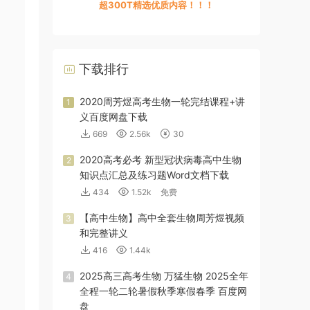
超300T精选优质内容！！！
下载排行
2020周芳煜高考生物一轮完结课程+讲
1
义百度网盘下载
669
2.56k
30
2020高考必考 新型冠状病毒高中生物
2
知识点汇总及练习题Word文档下载
434
1.52k
免费
【高中生物】高中全套生物周芳煜视频
3
和完整讲义
416
1.44k
2025高三高考生物 万猛生物 2025全年
4
全程一轮二轮暑假秋季寒假春季 百度网
盘