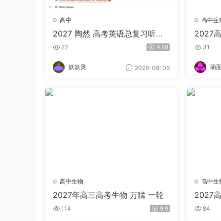
高中
高中生
2027 陶然 高考英语总复习听力
2027
理解训练
班
22
9.88
31
妖妖灵
萌
2026-08-06
高中生物
高中生
2027年高三高考生物 万猛 一轮
2027
班
114
9.9
84