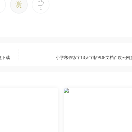
赏
1
盘下载
小学寒假练字13天字帖PDF文档百度云网