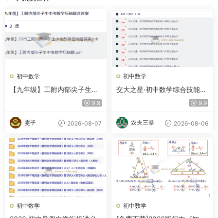
初中数学
初中数学
【九年级】工附内部尖子生中
交大之星·初中数学综合技能训
考数学压轴题含答案
练
9.9
9.9
雯子
农夫三拳
2026-08-07
2026-08-06
初中数学
初中数学