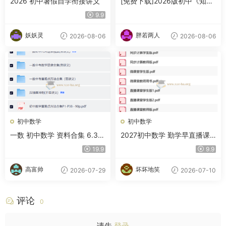
2026 初中暑假自学衔接讲义
[免费下载]2026版初中《知识
笔记》9年级（数学）
9.9
妖妖灵
胖若两人
2026-08-06
2026-08-06
初中数学
初中数学
一数 初中数学 资料合集 6.3G
2027初中数学 勤学早直播课
B
堂 9年级上下册
19.9
9.9
高富帅
坏坏地笑
2026-07-29
2026-07-10
评论
0
请先
登录