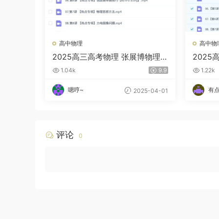
高中物理
高中物
2025高三高考物理 张展博物理
202
一轮二轮暑秋寒春 百度云网盘
全程全
1.04k
9.9
1.22k
嗯哼~
有
2025-04-01
评论
0