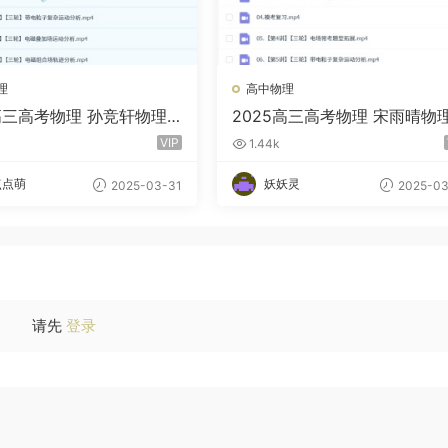
理
高中物理
5高三高考物理 孙竞轩物理
2025高三高考物理 宋雨晴物
年暑秋寒春 百度云网盘
全年一轮二轮 暑假秋季寒假春
VIP
1.44k
百度网盘
点点萌
妖妖灵
2025-03-31
2025-03
请先
登录