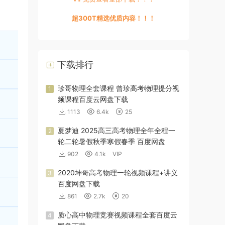
超300T精选优质内容！！！
下载排行
珍哥物理全套课程 曾珍高考物理提分视
1
频课程百度云网盘下载
1113
6.4k
25
夏梦迪 2025高三高考物理全年全程一
2
轮二轮暑假秋季寒假春季 百度网盘
902
4.1k
VIP
2020坤哥高考物理一轮视频课程+讲义
3
百度网盘下载
861
2.7k
20
质心高中物理竞赛视频课程全套百度云
4