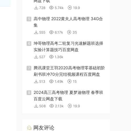
网盘下载
728
5.74k
19.9
高中物理 2022黄夫人高考物理 34G合
5
集
555
6.17k
35
坤哥物理高考二轮复习光速解题班选择
6
实验计算题技巧百度网盘
527
1.36k
腾讯课堂王羽2020高考物理零基础初阶
7
刷书班冲70分完结视频课程百度网盘
513
1.49k
15
2024高三高考物理 夏梦迪物理 春季班
8
百度云网盘下载
508
2.13k
19.9
网友评论