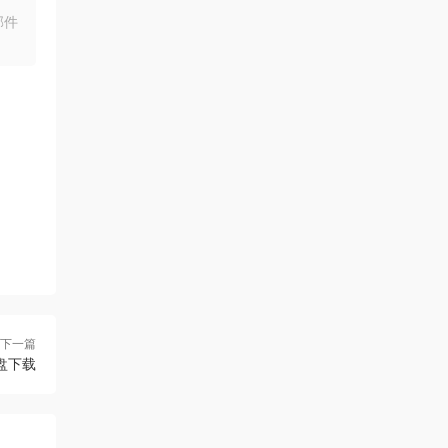
大气ppt模板
邮件
下一篇
盘下载