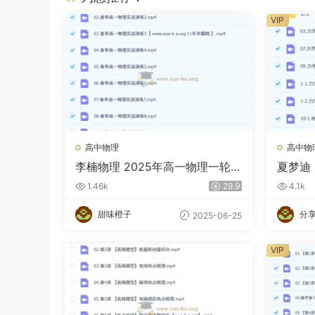
VIP
高中物理
高中物
李楠物理 2025年高一物理一轮
夏梦迪
二轮全年 百度网盘
全程一
1.46k
29.9
4.1k
百度网
甜味橙子
分
2025-06-25
VIP