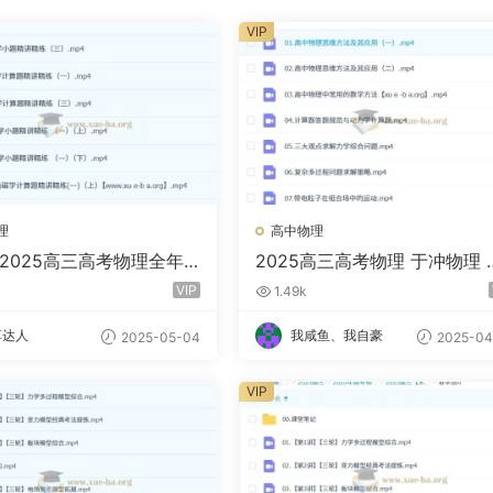
VIP
理
高中物理
 2025高三高考物理全年
2025高三高考物理 于冲物理 
轮二轮暑假秋季寒假春季
轮二轮暑假秋季寒假春季 百度
VIP
1.49k
盘
盘
享达人
我咸鱼、我自豪
2025-05-04
2025-04
VIP