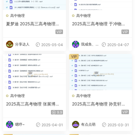
高中物理
高中物理
夏梦迪 2025高三高考物理全
2025高三高考物理 于冲物理
年全程一轮二轮暑假秋季寒假
一轮二轮暑假秋季寒假春季 百
VIP
VIP
春季 百度网盘
度网盘
分享达人
我咸鱼、我
2025-05-04
2025-04-07
自豪
VIP
高中物理
高中物理
2025高三高考物理 张展博物
2025高三高考物理 孙竞轩物
理 一轮二轮暑秋寒春 百度云
理 全程全年暑秋寒春 百度云
VIP
9.9
网盘
网盘
嗯哼~
有点点萌
2025-04-01
2025-03-31