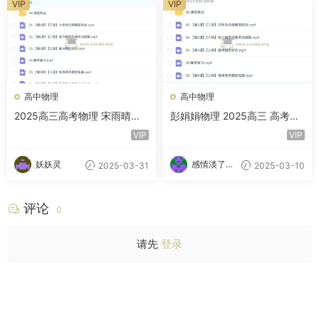
VIP
VIP
高中物理
高中物理
2025高三高考物理 宋雨晴物
彭娟娟物理 2025高三 高考物
理全年一轮二轮 暑假秋季寒假
理 暑假S班 秋季班 寒假班 春
VIP
VIP
春季 百度网盘
季班 百度云网盘下载
妖妖灵
感情淡了请
2025-03-31
2025-03-10
放盐
评论
0
请先
登录