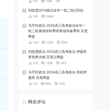
172
1.19k
VIP
刘勖雯2019政治全年一轮二轮(完结)
5
155
2.83k
马宇轩政治 2025高三高考政治全年一
6
轮二轮暑假班秋季班寒假班春季班 百度
网盘
133
1.22k
29.9
刘勖雯政治 2024高三高考政治 押题班
7
梦想典当铺 百度云网盘
122
1.22k
19.9
马宇轩政治 2024高三高考政治 考前押
8
题班 百度网盘
121
940
19.9
网友评论