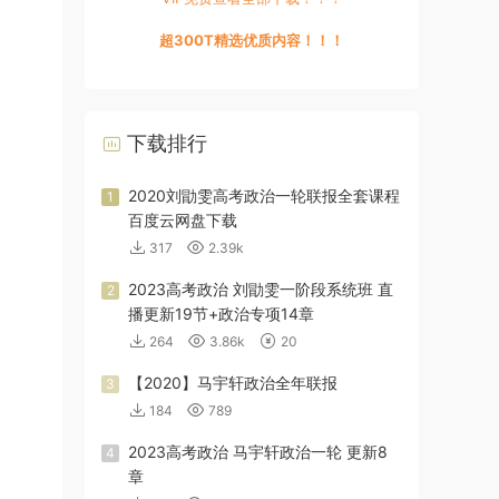
超300T精选优质内容！！！
下载排行
2020刘勖雯高考政治一轮联报全套课程
1
百度云网盘下载
317
2.39k
2023高考政治 刘勖雯一阶段系统班 直
2
播更新19节+政治专项14章
264
3.86k
20
【2020】马宇轩政治全年联报
3
184
789
2023高考政治 马宇轩政治一轮 更新8
4
章